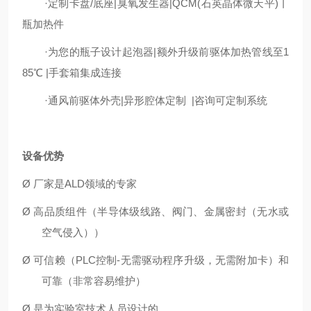
·
定制卡盘/底座|臭氧发生器|QCM(石英晶体微天平)丨
瓶加热件
·
为您的瓶子设计起泡器|额外升级前驱体加热管线至1
85℃ |手套箱集成连接
·
通风前驱体外壳|异形腔体定制 |咨询可定制系统
设备优势
Ø
厂家是
ALD领域的专家
Ø
高品质组件（半导体级线路、阀门、金属密封（无水或
空气侵入））
Ø
可信赖（
PLC控制-无需驱动程序升级，无需附加卡）和
可靠（非常容易维护）
Ø
是为实验室技术人员设计的