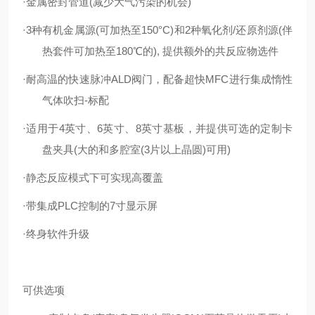
·
金
属
密封
管
道
(
减少大气
污
染
的
机
会
)
·
3种有机金属源(可加热至150°C)和2种氧化剂/还原剂源(伴
热套件可加热至180℃的),
提供额外的共反应物选件
·
耐高温的快速脉冲ALD阀门，配备超快MFC进行集成惰性
气体吹扫-标配
·
适用于4英寸、6英寸、8英寸基板，并提供可选的定制卡
盘夹具(大的和多腔室(3片以
上晶圆)可用)
·
静态
反
应
模
式
下
可
实
现
高
覆
盖
·
带集
成
PL
C
控制
的
7寸
显
示
屏
·
终身
软
件
升
级
可供选项