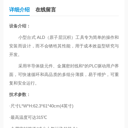
详细介绍
在线留言
设备介绍：
小型台式
ALD（原子层沉积）工具专为简单的操作和
安装而设计，而不会牺牲
其性
能
，用于
成本效益型研究与
开发
。
采用半导体级元件、金属密封线和*的
PLC驱动用户界
面，可快速循环和高品质的多组分薄膜，易于维护
，
可重
复和安全运行。
技术参数：
·
尺寸L*W*H:62.3*61*40cm(4英寸)
·
最
高
温
度
可
达
3
1
5℃