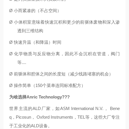
Ø
小而紧凑的（不占空间）
Ø
小体积室意味着快速沉积和更少的前驱体废物和深入渗
透到三维结构
Ø
快速升温（和降温）时间
Ø
化学物质与反应物分离，因此不会沉积在管道，阀门
等
....
Ø
前驱体和腔体之间的长度短（减少线路堵塞的机会）
Ø
操作简单（
150个菜单连同标准配方）
为啥选择
Anric
Technology???
世界主流的
ALD厂家，如
ASM International N.V.
，
Bene
q
，
Pi
cosun
，
Oxford Instruments
，
TEL等，这些大厂专注
于工业化的ALD设备。