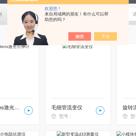
欢迎您！
列
真空封管机系统
来自局域网的朋友！有什么可以帮
CHI600E系列通用电化学工作站
AT 20
助您的吗？
laserXtens激光引伸计
毛细管流变仪
旋转
：
型号：
型