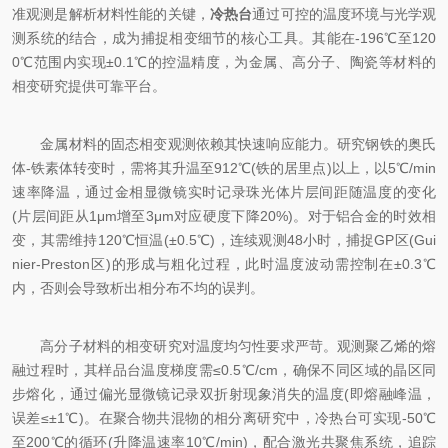
准观测是解析材料性能的关键，
冷热台
通过可控的温度环境与光学观
测系统的结合，成为捕捉相变细节的核心工具。其能在-196℃至120
0℃范围内实现±0.1℃的控温精度，为金属、高分子、陶瓷等材料的
相变研究提供可靠平台。​
金属材料的固态相变观测依赖其快速响应能力。研究钢铁的奥氏
体-铁素体转变时，需将其升温至912℃(铁的居里点)以上，以5℃/min
速率降温，通过金相显微镜实时记录珠光体片层间距随温度的变化
(片层间距从1μm增至3μm对应硬度下降20%)。对于铝合金的时效相
变，其需维持120℃恒温(±0.5℃)，连续观测48小时，捕捉GP区(Gui
nier-Preston区)的形成与粗化过程，此时温度波动需控制在±0.3℃
内，否则会导致析出相分布不均的误判。​
高分子材料的相变研究对温度均匀性要求严苛。观测聚乙烯的熔
融过程时，其样品台温度梯度需≤0.5℃/cm，确保不同区域的晶区同
步熔化，通过偏光显微镜记录双折射现象消失的温度(即熔融峰温，
误差≤±1℃)。在聚合物共混物的相分离研究中，冷热台可实现-50℃
至200℃的循环(升降温速率10℃/min)，配合激光共聚焦系统，追踪