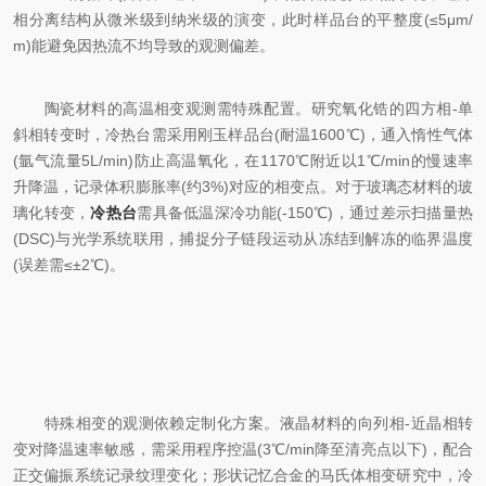
相分离结构从微米级到纳米级的演变，此时样品台的平整度(≤5μm/
m)能避免因热流不均导致的观测偏差。​
陶瓷材料的高温相变观测需特殊配置。研究氧化锆的四方相-单
斜相转变时，冷热台需采用刚玉样品台(耐温1600℃)，通入惰性气体
(氩气流量5L/min)防止高温氧化，在1170℃附近以1℃/min的慢速率
升降温，记录体积膨胀率(约3%)对应的相变点。对于玻璃态材料的玻
璃化转变，
冷热台
需具备低温深冷功能(-150℃)，通过差示扫描量热
(DSC)与光学系统联用，捕捉分子链段运动从冻结到解冻的临界温度
(误差需≤±2℃)。​
特殊相变的观测依赖定制化方案。液晶材料的向列相-近晶相转
变对降温速率敏感，需采用程序控温(3℃/min降至清亮点以下)，配合
正交偏振系统记录纹理变化；形状记忆合金的马氏体相变研究中，冷